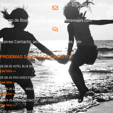
Telefono de Reservas: 956 350 056 – 615 948 654
Correo de Booking: paginaweb@selmaviajes.com
Correo Contacto: antonio@selmaviajes.com
PROXIMAS SALIDAS DE CIRCUITOS
28-08-26 HOTEL BLUE BAY BANUS
Leer Más >>
29-08-26 PAIS VASCO FRANCES
Leer Más >>
03-09-26 GALICIA :: RIAS BAJAS
Leer Más >>
09-09-26 FIORDOS LEONESES :: PONFERRADA, LEON Y ASTORGA
Leer Más >>
11-09-26 FATIMA :: ANIVERSARIO DE LAS APARICIONES