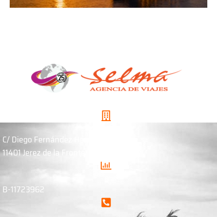
C/ Diego Fernández Herrera, 8
11401 Jerez de la Frontera. Cádiz
B-11723962