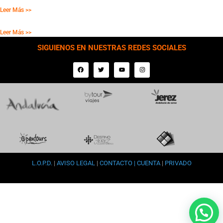
18-09-26 LA TOSCANA ESPAÑOLA :: MOROS Y CRISTIANOS
Leer Más >>
19-09-26 COSTA BLANCA Y BENIDORM
Leer Más >>
SIGUIENOS EN NUESTRAS REDES SOCIALES
L.O.P.D.
|
AVISO LEGAL
|
CONTACTO | CUENTA
|
PRIVADO