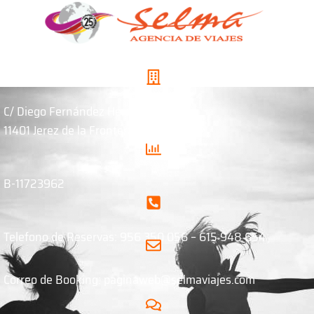
C/ Diego Fernández Herrera, 8
11401 Jerez de la Frontera. Cádiz
B-11723962
Telefono de Reservas: 956 350 056 – 615 948 654
Correo de Booking: paginaweb@selmaviajes.com