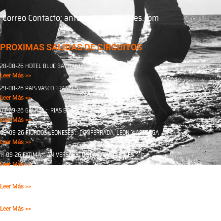
Correo Contacto: antonio@selmaviajes.com
PROXIMAS SALIDAS DE CIRCUITOS
28-08-26 HOTEL BLUE BAY BANUS
Leer Más >>
29-08-26 PAIS VASCO FRANCES
Leer Más >>
03-09-26 GALICIA :: RIAS BAJAS
Leer Más >>
09-09-26 FIORDOS LEONESES :: PONFERRADA, LEON Y ASTORGA
Leer Más >>
11-09-26 FATIMA :: ANIVERSARIO DE LAS APARICIONES
Leer Más >>
13-09-26 VALLE DE LAS BATUECAS
Leer Más >>
17-09-25 FIORDOS LEONESES :: PONFERRADA, LEON Y ASTORGA
Leer Más >>